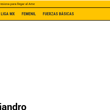
esiona para llegar al Ame
LIGA MX
FEMENIL
FUERZAS BÁSICAS
jandro