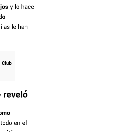
jos
y lo hace
do
uilas le han
l Club
 reveló
como
 todo en el