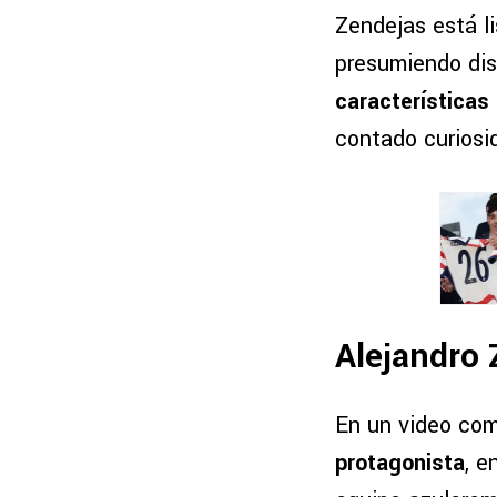
Zendejas está li
presumiendo dis
características
contado curiosid
Alejandro 
En un video com
protagonista
, e