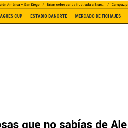
ción América – San Diego
Brian sobre salida frustrada a Bras...
Campaz pr
EAGUES CUP
ESTADIO BANORTE
MERCADO DE FICHAJES
osas que no sabías de Ale