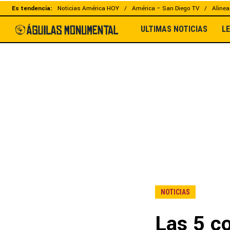
Es tendencia:
Noticias América HOY
América – San Diego TV
Alinea
ULTIMAS NOTICIAS
L
NOTICIAS
Las 5 c