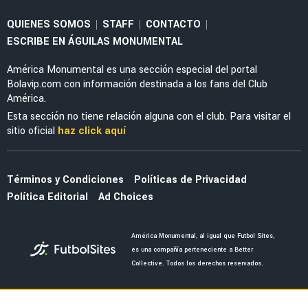
EXAMERICANISTAS
Dos examericanistas se reencuentra en
Sudamérica