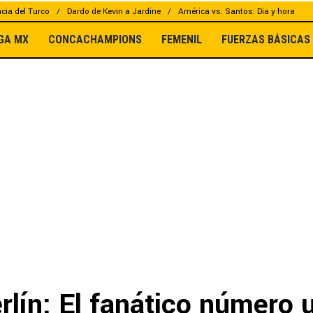
cia del Turco
Dardo de Kevin a Jardine
América vs. Santos: Día y hora
IGA MX
CONCACHAMPIONS
FEMENIL
FUERZAS BÁSICAS
lín: El fanático número 