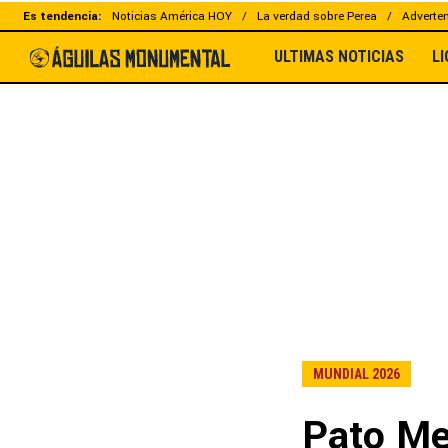
Es tendencia:
Noticias América HOY
La verdad sobre Perea
Adverten
ULTIMAS NOTICIAS
L
MUNDIAL 2026
Pato Mer