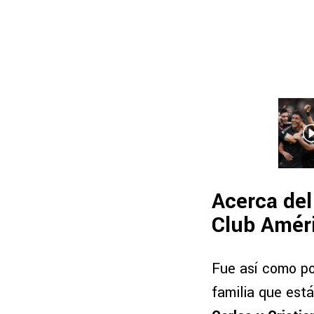
Acerca del
Club Amér
Fue así como po
familia que est