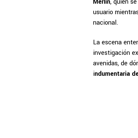
Merlín
, quien se
usuario mientras
nacional.
La escena enter
investigación ex
avenidas, de dó
i
ndumentaria de