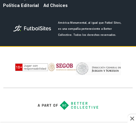
FEMENIL
Priscila da Silva firma doblete con América
Femenil y reacciona al Estadio Banorte