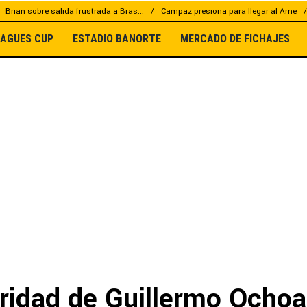
Brian sobre salida frustrada a Bras...
Campaz presiona para llegar al Ame
EAGUES CUP
ESTADIO BANORTE
MERCADO DE FICHAJES
aridad de Guillermo Ochoa