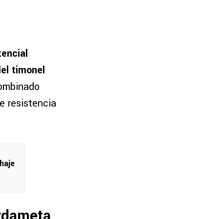
tencial
el timonel
 combinado
e resistencia
haje
ardameta