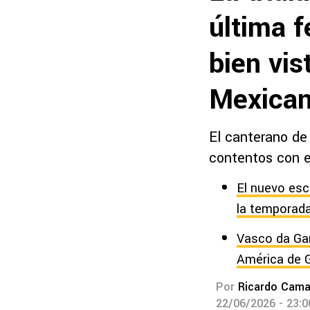
última 
bien vis
Mexica
El canterano de 
contentos con e
El nuevo esc
la temporad
Vasco da Gam
América de 
Por
Ricardo Cam
22/06/2026 - 23: