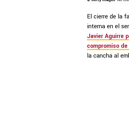
© Getty Images
No tod
El cierre de la 
interna en el s
Javier Aguirre p
compromiso de 
la cancha al em