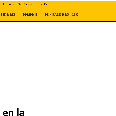
América – San Diego: Hora y TV
LIGA MX
FEMENIL
FUERZAS BÁSICAS
 en la