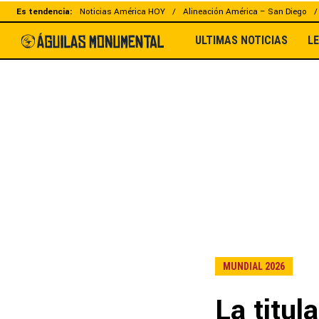
Es tendencia:
Noticias América HOY
Alineación América – San Diego
ULTIMAS NOTICIAS
L
MUNDIAL 2026
La titul