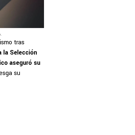
.
ismo tras
a la Selección
xico aseguró su
iesga su