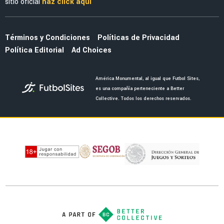
MERCADO
La salida de Brian del América abriría a dos
bombazos que pidió Guillermo Almada