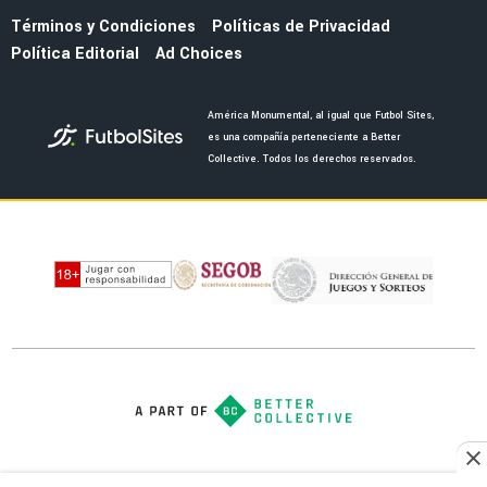
LEAGUES CUP 2026
Isaías Violante puso el 3-0 ante San Diego
tras asistencia de Brian Rodríguez