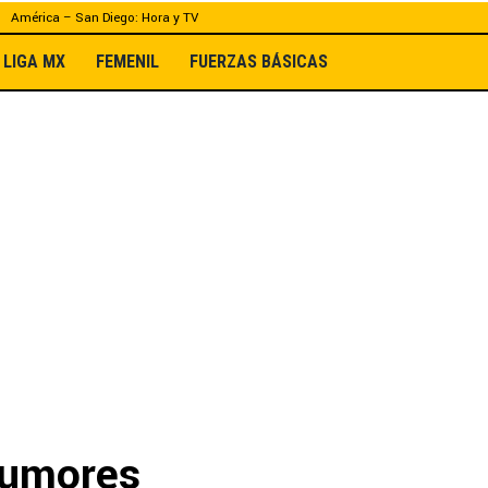
América – San Diego: Hora y TV
LIGA MX
FEMENIL
FUERZAS BÁSICAS
 rumores