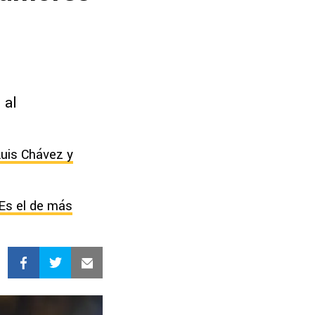
:
 al
Luis Chávez y
“Es el de más