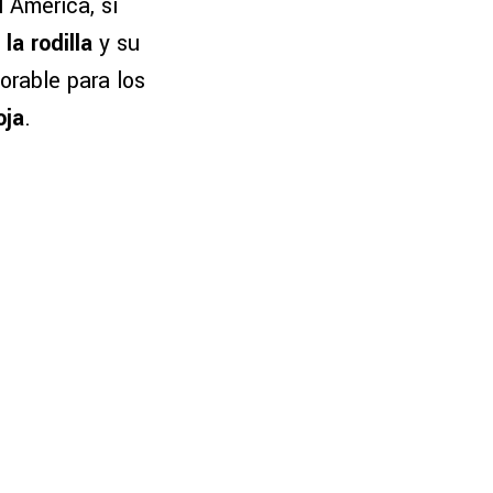
 América, si
la rodilla
y su
orable para los
oja
.