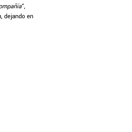
compañía
“,
m, dejando en