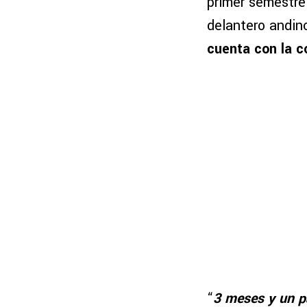
primer semestre 
delantero andin
cuenta con la c
“
3 meses y un 