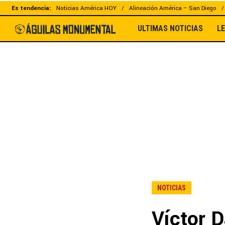
Es tendencia:
Noticias América HOY
Alineación América – San Diego
ULTIMAS NOTICIAS
L
NOTICIAS
Víctor D