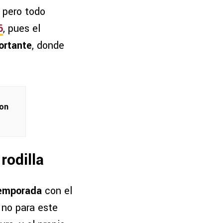
, pero todo
6
, pues el
ortante
, donde
con
rodilla
temporada
con el
 no para este