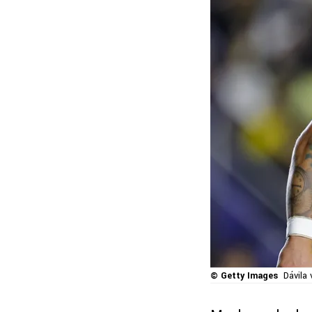
© Getty Images
Dávila 