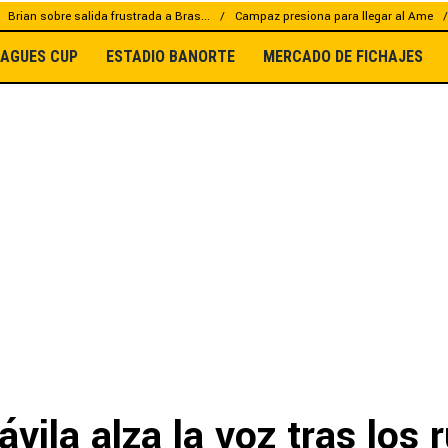
Brian sobre salida frustrada a Bras...
Campaz presiona para llegar al Ame
EAGUES CUP
ESTADIO BANORTE
MERCADO DE FICHAJES
ávila alza la voz tras los