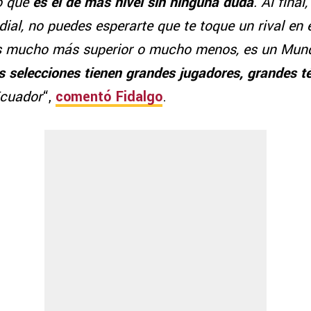
eo que
es el de más nivel sin ninguna duda
. Al fina
al, no puedes esperarte que te toque un rival en e
s mucho más superior o mucho menos, es un Mund
s selecciones tienen grandes jugadores, grandes t
Ecuador
“,
comentó Fidalgo
.