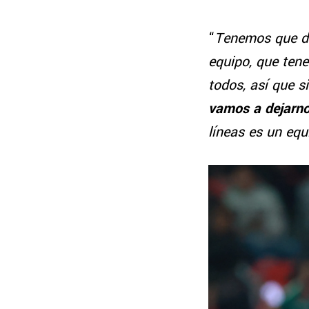
“
Tenemos que d
equipo, que ten
todos, así que s
vamos a dejarno
líneas es un eq