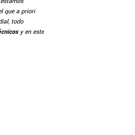
l, estamos
l que a priori
ial, todo
écnicos
y en este