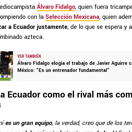
 mediocampista
Álvaro Fidalgo
, quien fuera tricam
 rompiendo con la
Selección Mexicana
, quien ade
zar a Ecuador justamente
, de lo que se espera y a
mbinado azteca.
VER TAMBIÉN
Álvaro Fidalgo elogia el trabajo de Javier Aguirre 
México: “Es un entrenador fundamental”
 a Ecuador como el rival más co
s
mí
es un gran equipo
, la verdad, creo que de los te