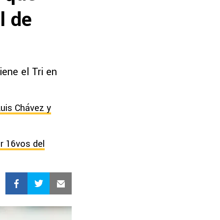
l de
ene el Tri en
Luis Chávez y
r 16vos del