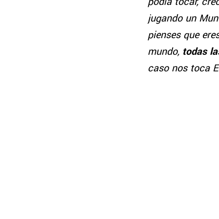
podía tocar, cr
jugando un Mundi
pienses que ere
mundo,
todas la
caso nos toca 