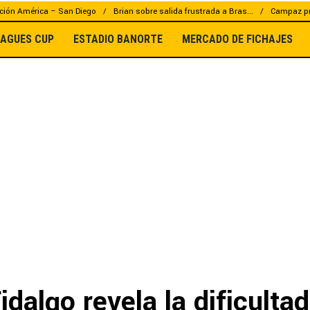
ción América – San Diego
Brian sobre salida frustrada a Bras...
Campaz pr
EAGUES CUP
ESTADIO BANORTE
MERCADO DE FICHAJES
idalgo revela la dificulta