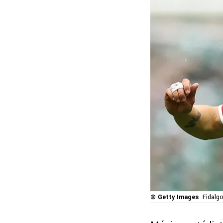
© Getty Images
Fidalg