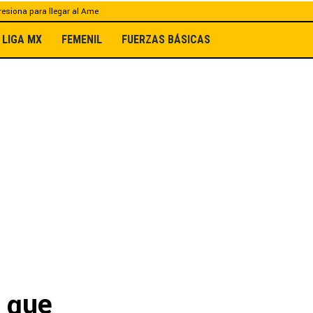
esiona para llegar al Ame
LIGA MX
FEMENIL
FUERZAS BÁSICAS
d que