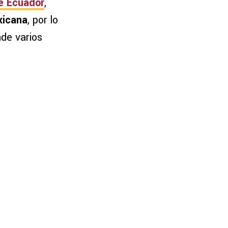
e Ecuador
,
xicana
, por lo
nde varios