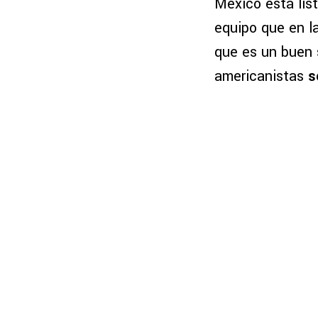
México está lis
equipo que en 
que es un buen s
americanistas
s