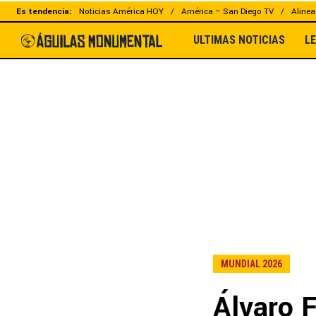
Es tendencia:
Noticias América HOY
América – San Diego TV
Alinea
ULTIMAS NOTICIAS
L
MUNDIAL 2026
Álvaro F