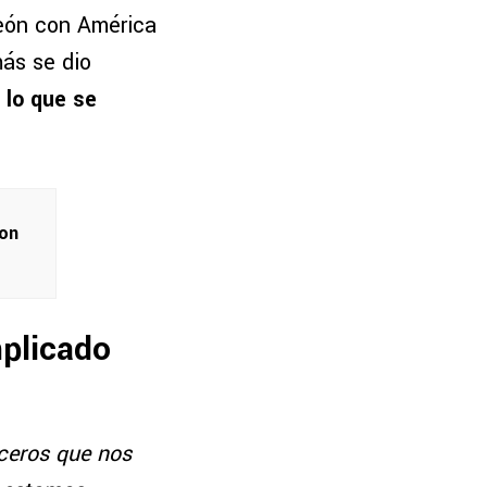
peón con América
más se dio
lo que se
con
mplicado
rceros que nos