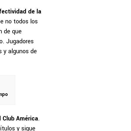
fectividad de la
ue no todos los
n de que
do. Jugadores
s y algunos de
ampo
l Club América
.
ítulos y sigue