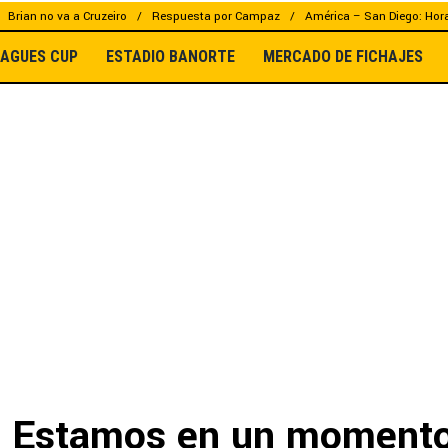
Brian no va a Cruzeiro
Respuesta por Campaz
América – San Diego: Hor
EAGUES CUP
ESTADIO BANORTE
MERCADO DE FICHAJES
: Estamos en un momento