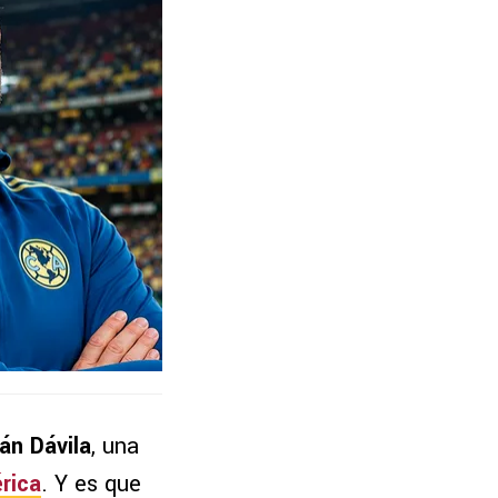
ván Dávila
, una
rica
. Y es que