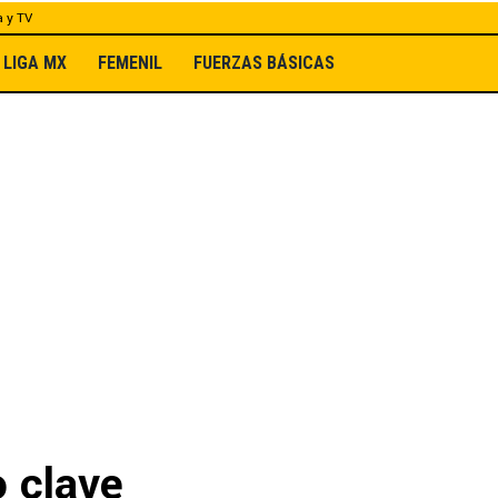
a y TV
LIGA MX
FEMENIL
FUERZAS BÁSICAS
 clave