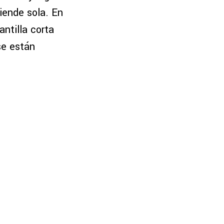
iende sola. En
ntilla corta
se están