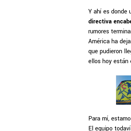
Y ahí es donde 
directiva enca
rumores termina
América ha deja
que pudieron ll
ellos hoy están 
Para mí, estam
El equipo todav