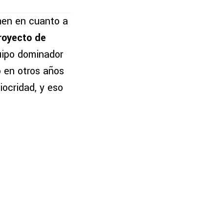
men en cuanto a
proyecto de
uipo dominador
o en otros años
ocridad, y eso