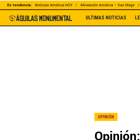
Es tendencia:
Noticias América HOY
Alineación América – San Diego
ULTIMAS NOTICIAS
L
OPINIÓN
Opinión