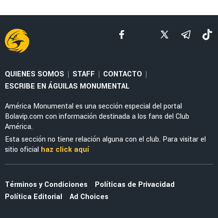
SELECCIÓN MEXICANA
Julián Quiñones habló de su polémica salida
ante Inglaterra