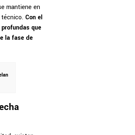
 se mantiene en
o técnico.
Con el
s profundas que
de la fase de
elan
fecha