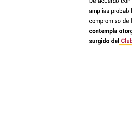
De acuerdo con 
amplias probabi
compromiso de l
contempla otorga
surgido del
Club