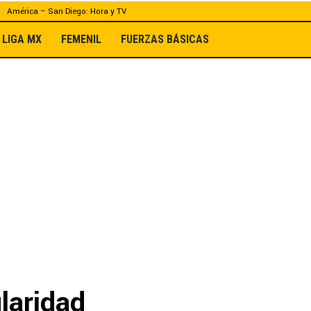
América – San Diego: Hora y TV
LIGA MX
FEMENIL
FUERZAS BÁSICAS
ularidad