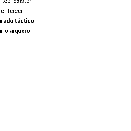
ited, existen
 el tercer
arado táctico
ario arquero