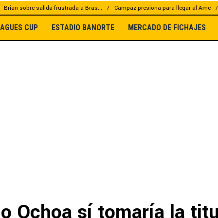
Brian sobre salida frustrada a Bras...
Campaz presiona para llegar al Ame
EAGUES CUP
ESTADIO BANORTE
MERCADO DE FICHAJES
o Ochoa sí tomaría la tit