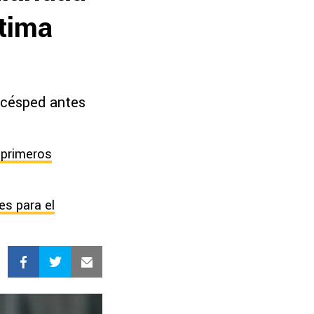
ltima
l césped antes
 primeros
es para el