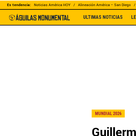
Es tendencia:
Noticias América HOY
Alineación América – San Diego
ULTIMAS NOTICIAS
L
MUNDIAL 2026
Guillerm