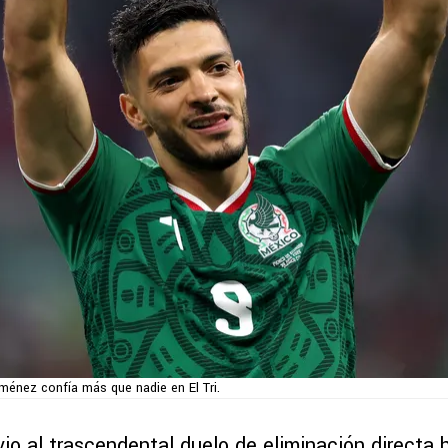
iménez confía más que nadie en El Tri.
vio al trascendental duelo de eliminación directa