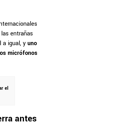
internacionales
 las entrañas
 a igual, y
uno
los micrófonos
r el
erra antes