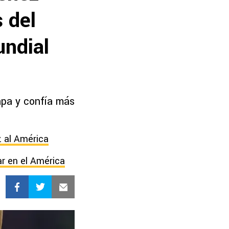
s del
undial
apa y confía más
z al América
ar en el América