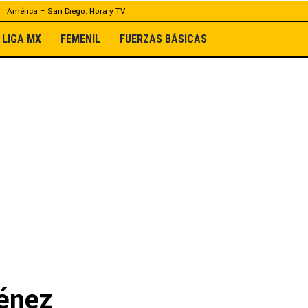
América – San Diego: Hora y TV
LIGA MX
FEMENIL
FUERZAS BÁSICAS
ménez