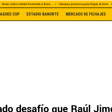
Brian sobre salida frustrada a Bras...
Campaz presiona para llegar al Ame
EAGUES CUP
ESTADIO BANORTE
MERCADO DE FICHAJES
iado desafío que Raúl Ji