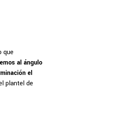
o que
emos al ángulo
rminación el
el plantel de