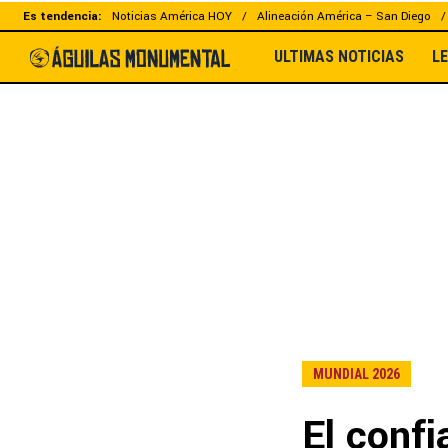
Es tendencia:
Noticias América HOY
Alineación América – San Diego
ULTIMAS NOTICIAS
L
MUNDIAL 2026
El conf