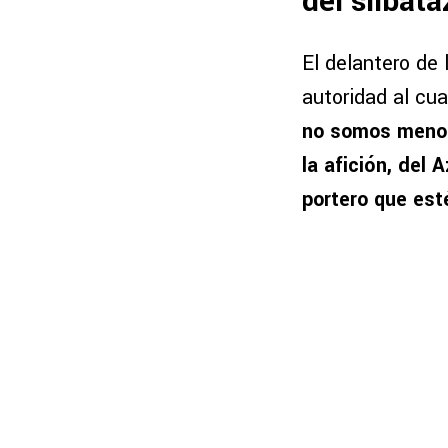
del silbata
El delantero de
autoridad al cu
no somos menos
la afición, del 
portero que est