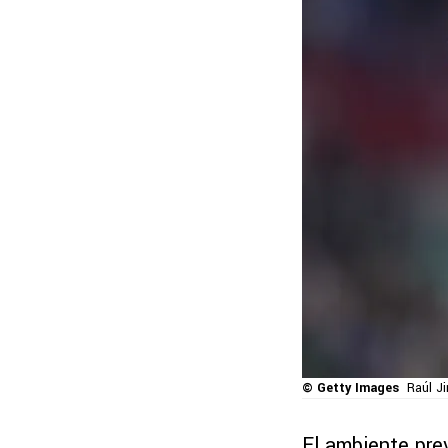
© Getty Images
Raúl J
El ambiente pre