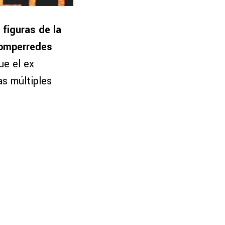
a figuras de la
romperredes
ue el ex
as múltiples