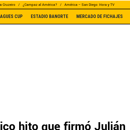
a Cruzeiro
¿Campaz al América?
América – San Diego: Hora y TV
EAGUES CUP
ESTADIO BANORTE
MERCADO DE FICHAJES
rico hito que firmó Julián