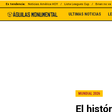
Es tendencia:
Noticias América HOY
Lista Leagues Cup
Brian no va 
ULTIMAS NOTICIAS
L
MUNDIAL 2026
El histó