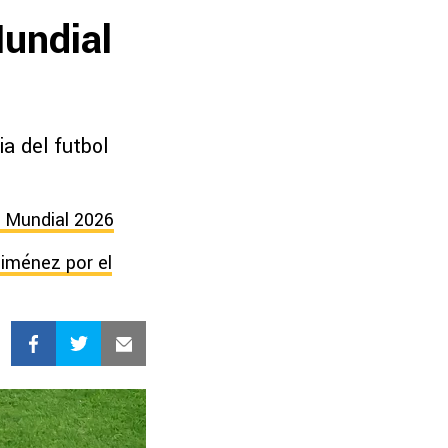
undial
a del futbol
l Mundial 2026
Jiménez por el