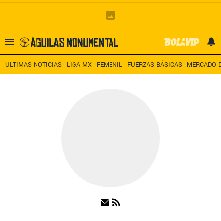
Es tendencia
:
Noticias América HOY
América – San Diego TV
A
ULTIMAS NOTICIAS
LIGA MX
FEMENIL
FUERZAS BÁSICAS
MERCADO D
ULTIMAS NOTICIAS
LEAGUES CUP
ESTADIO BANORTE
MERCADO DE FICHAJES
LIGA MX
FEMENIL