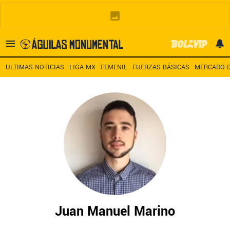
Es tendencia
:
Noticias América HOY
América – San Diego TV
A
ULTIMAS NOTICIAS
LIGA MX
FEMENIL
FUERZAS BÁSICAS
MERCADO D
ULTIMAS NOTICIAS
LEAGUES CUP
ESTADIO BANORTE
MERCADO DE FICHAJES
LIGA MX
Juan Manuel Marino
FEMENIL