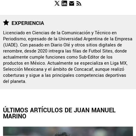
FUERZAS BÁSICAS
EXPERIENCIA
Licenciado en Ciencias de la Comunicación y Técnico en
Periodismo, egresado de la Universidad Argentina de la Empresa
QUIENES SOMOS
|
STAFF
|
CONTACTO
|
(UADE). Con pasado en Diario Olé y otros sitios digitales de
renombre, desde 2020 intregra las filas de Futbol Sites, donde
ESCRIBE EN ÁGUILAS MONUMENTAL
actualmente cumple funciones como Sub-Editor de los
productos en México. Actualmente se especializa en Liga MX,
América Monumental es una sección especial del portal
Selección Mexicana y el ámbito de Concacaf, aunque realizó
Bolavip.com con información destinada a los fans del Club
coberturas y sigue a las principales competencias deportivas
América.
del planeta.
Esta sección no tiene relación alguna con el club. Para visitar
el sitio oficial
haz click aquí
ÚLTIMOS ARTÍCULOS DE JUAN MANUEL
Términos y Condiciones
Políticas de Privacidad
MARINO
Política Editorial
Ad Choices