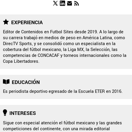
FUERZAS BÁSICAS
EXPERIENCIA
Editor de Contenidos en Futbol Sites desde 2019. A lo largo de
su carrera trabajó en medios de peso en América Latina, como
QUIENES SOMOS
|
STAFF
|
CONTACTO
|
DirecTV Sports, y se consolidó como un especialista en la
cobertura del fútbol mexicano, la Liga MX, la Selección, las
ESCRIBE EN ÁGUILAS MONUMENTAL
competencias de CONCACAF y torneos internacionales como la
Copa Libertadores.
América Monumental es una sección especial del portal
Bolavip.com con información destinada a los fans del Club
América.
EDUCACIÓN
Esta sección no tiene relación alguna con el club. Para visitar
el sitio oficial
haz click aquí
Es periodista deportivo egresado de la Escuela ETER en 2016.
Términos y Condiciones
Políticas de Privacidad
INTERESES
Política Editorial
Ad Choices
Sigue con especial atención el fútbol mexicano y las grandes
competiciones del continente, con una mirada editorial