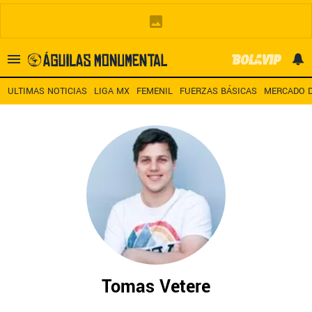
Es tendencia
:
Noticias América HOY
Alineación América – San Die
ULTIMAS NOTICIAS
LIGA MX
FEMENIL
FUERZAS BÁSICAS
MERCADO D
ULTIMAS NOTICIAS
LEAGUES CUP
ESTADIO BANORTE
MERCADO DE FICHAJES
LIGA MX
Tomas Vetere
FEMENIL