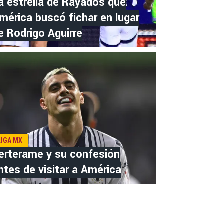
a estrella de Rayados que
mérica buscó fichar en lugar
e Rodrigo Aguirre
LIGA MX
erterame y su confesión
ntes de visitar a América