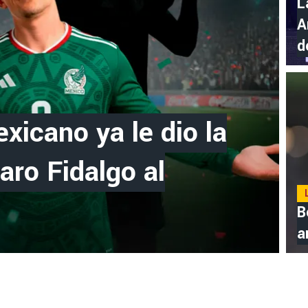
L
A
d
xicano ya le dio la
aro Fidalgo al
B
a