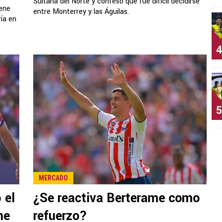
Sultana del Norte y confesó que fue difícil decidirse
ene
entre Monterrey y las Águilas.
ía en
4
5
MERCADO
 el
¿Se reactiva Berterame como
me
refuerzo?