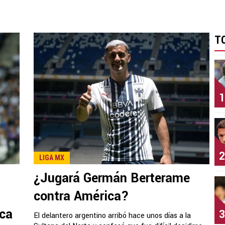
T
1
2
LIGA MX
n
¿Jugará Germán Berterame
contra América?
ica
3
El delantero argentino arribó hace unos días a la