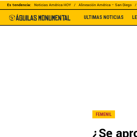
Es tendencia:
Noticias América HOY
Alineación América – San Diego
ULTIMAS NOTICIAS
L
FEMENIL
¿Se apr