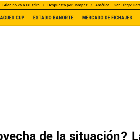
Brian no va a Cruzeiro
Respuesta por Campaz
América – San Diego: Hor
EAGUES CUP
ESTADIO BANORTE
MERCADO DE FICHAJES
ovecha de la situación? L