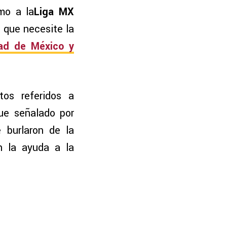
mo a la
Liga MX
o que necesite la
ad de México y
os referidos a
ue señalado por
 burlaron de la
n la ayuda a la