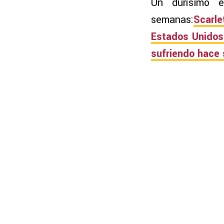
Un durísimo e
semanas:
Scarl
Estados Unidos 
sufriendo hace