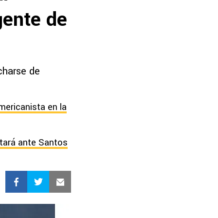
gente de
charse de
mericanista en la
utará ante Santos