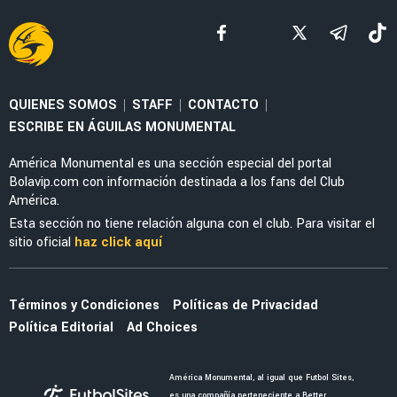
FUERZAS BÁSICAS
DT de América Sub-21 adelantó a la nueva
joya de las Águilas en categorías inferiores