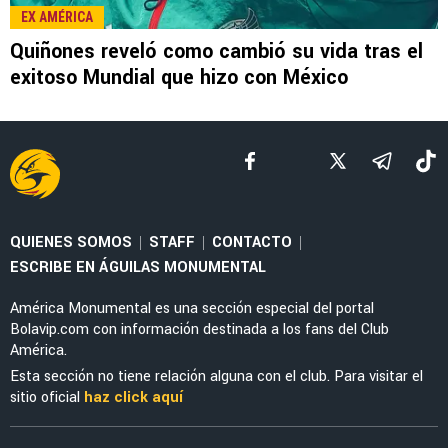
SELECCIÓN MEXICANA
Julián Quiñones habló de su polémica salida
ante Inglaterra