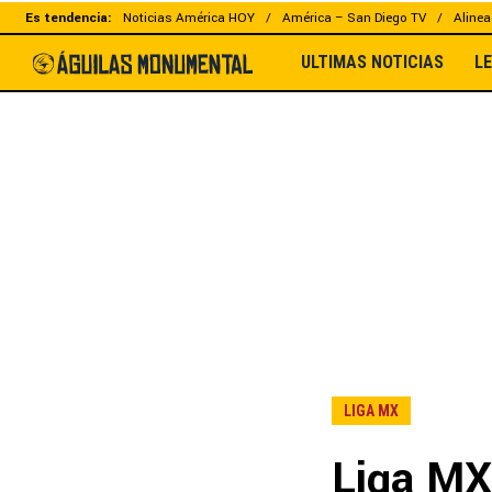
Es tendencia:
Noticias América HOY
América – San Diego TV
Alinea
ULTIMAS NOTICIAS
L
LIGA MX
Liga MX