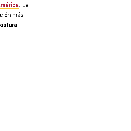
América
. La
tución más
ostura