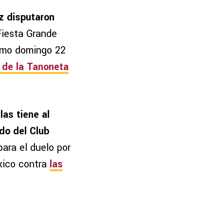
iz disputaron
 Fiesta Grande
timo domingo 22
n de la Tanoneta
las tiene al
do del Club
 para el duelo por
éxico contra
las