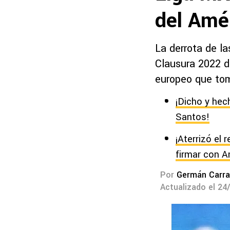
del Amér
La derrota de la
Clausura 2022 d
europeo que tom
¡Dicho y hech
Santos!
¡Aterrizó el
firmar con A
Por
Germán Carra
Actualizado el 24