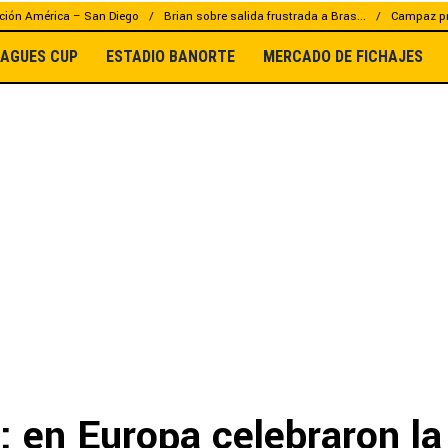
ción América – San Diego
Brian sobre salida frustrada a Bras...
Campaz pr
EAGUES CUP
ESTADIO BANORTE
MERCADO DE FICHAJES
: en Europa celebraron la