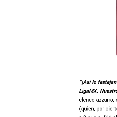
“¡Así lo festeja
LigaMX. Nuestr
elenco azzurro,
(quien, por cier