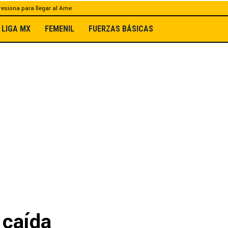
esiona para llegar al Ame
LIGA MX
FEMENIL
FUERZAS BÁSICAS
 caída