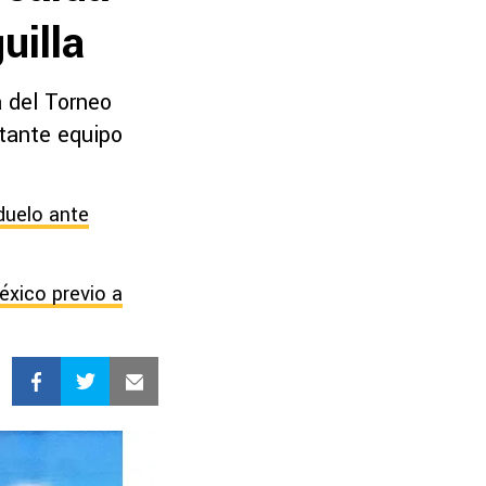
uilla
a del Torneo
tante equipo
 duelo ante
éxico previo a