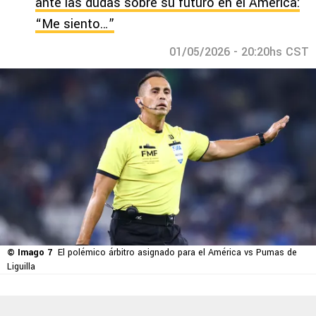
ante las dudas sobre su futuro en el América:
“Me siento…”
01/05/2026 - 20:20hs CST
© Imago 7
El polémico árbitro asignado para el América vs Pumas de
Liguilla