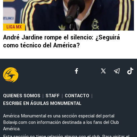
LEE TAMBIÉN
LIGA MX
¡Indignante! La cobarde agresión al América
que manchó el Clásico