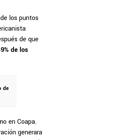
de los puntos
ricanista
espués de que
49% de los
o de
smo en Coapa.
ración generara