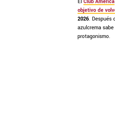
El
Club América
objetivo de vol
2026
. Después 
azulcrema sabe q
protagonismo.