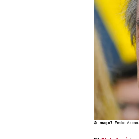
© Imago7
Emilio Azcárr