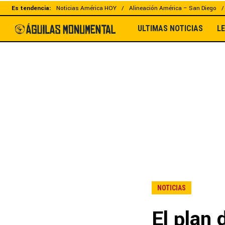
Es tendencia:
Noticias América HOY
Alineación América – San Diego
ULTIMAS NOTICIAS
L
NOTICIAS
El plan 