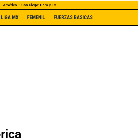
América – San Diego: Hora y TV
LIGA MX
FEMENIL
FUERZAS BÁSICAS
rica