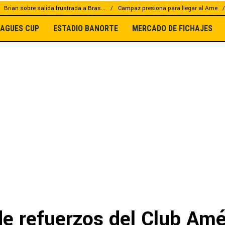
Brian sobre salida frustrada a Bras...
Campaz presiona para llegar al Ame
EAGUES CUP
ESTADIO BANORTE
MERCADO DE FICHAJES
de refuerzos del Club Amé