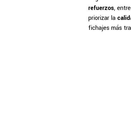
refuerzos
, entr
priorizar la
cali
fichajes más tr