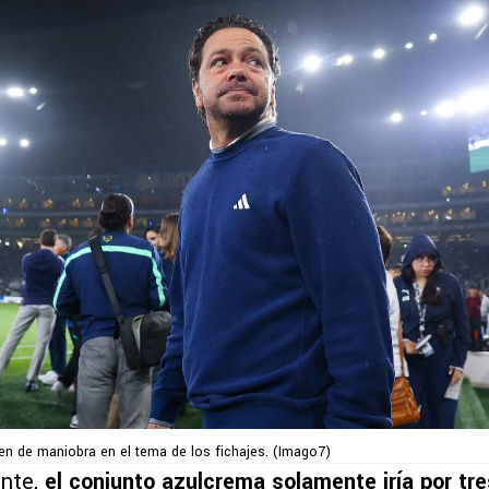
n de maniobra en el tema de los fichajes. (Imago7)
ente,
el conjunto azulcrema solamente iría por tre