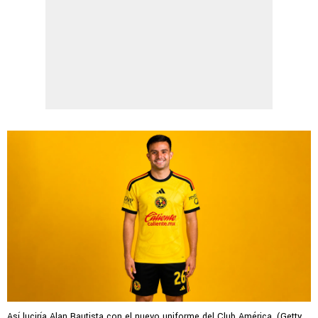
Así luciría Alan Bautista con el nuevo uniforme del Club América. (Getty