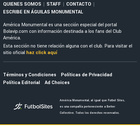
EX AMÉRICA
Thiago Espinosa debuta con Peñarol, marca
un golazo y gana su primer título
EXAMERICANISTAS