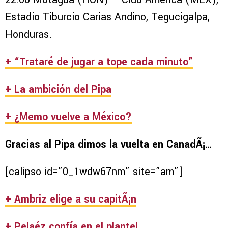
Estadio Tiburcio Carias Andino, Tegucigalpa,
Honduras.
+ “Trataré de jugar a tope cada minuto”
+ La ambición del Pipa
+ ¿Memo vuelve a México?
Gracias al Pipa dimos la vuelta en CanadÃ¡…
[calipso id=”0_1wdw67nm” site=”am”]
+ Ambriz elige a su capitÃ¡n
+ Pelaéz confía en el plantel