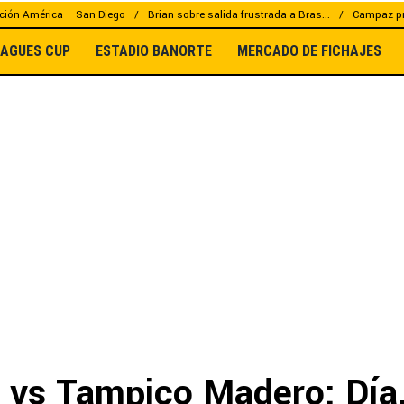
ción América – San Diego
Brian sobre salida frustrada a Bras...
Campaz pr
EAGUES CUP
ESTADIO BANORTE
MERCADO DE FICHAJES
 vs Tampico Madero: Día,