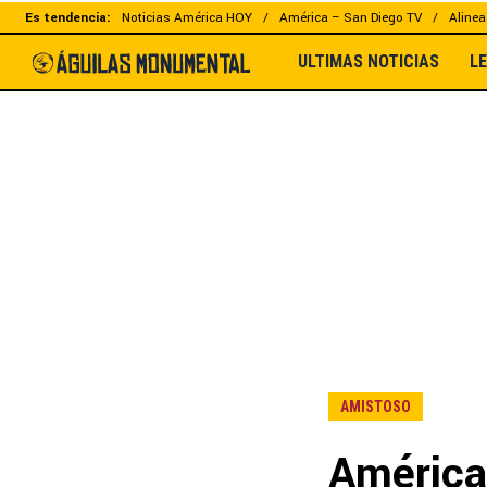
Es tendencia:
Noticias América HOY
América – San Diego TV
Alinea
ULTIMAS NOTICIAS
L
AMISTOSO
América