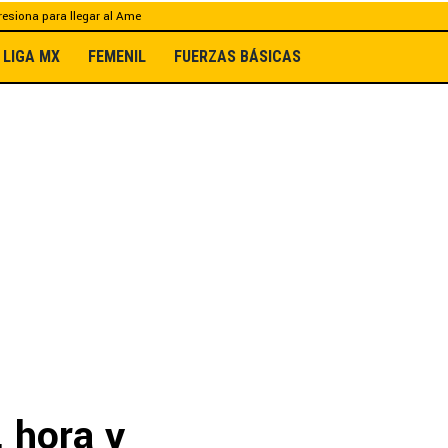
esiona para llegar al Ame
LIGA MX
FEMENIL
FUERZAS BÁSICAS
 hora y