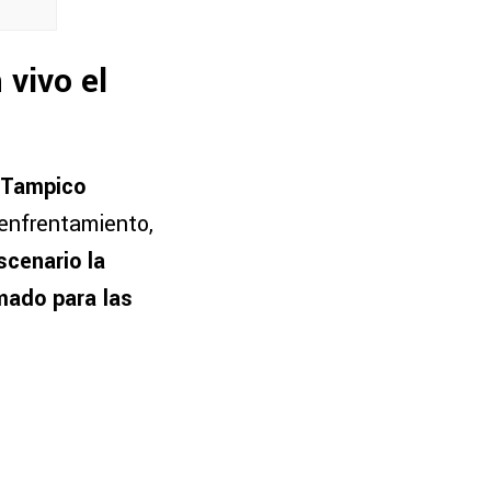
 vivo el
l Tampico
 enfrentamiento,
cenario la
amado para las