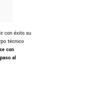
e
r con éxito su
rpo técnico
se con
 paso al