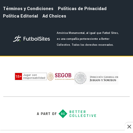
NOTICIAS
La remodelación del Estadio Azteca provoca
crisis financiera en el América