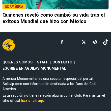
SELECCIÓN MEXICANA
Julián Quiñones habló de su polémica salida
ante Inglaterra