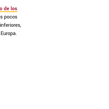
o de los
os pocos
nferiores,
 Europa.