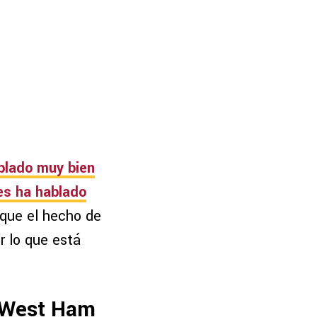
plado muy bien
es ha hablado
que el hecho de
r lo que está
l West Ham