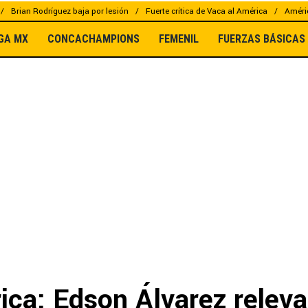
Brian Rodríguez baja por lesión
Fuerte crítica de Vaca al América
Améric
IGA MX
CONCACHAMPIONS
FEMENIL
FUERZAS BÁSICAS
ca: Edson Álvarez releva