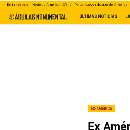
Es tendencia:
Noticias América HOY
Perea, nuevo refuerzo del América
ULTIMAS NOTICIAS
L
EX-AMÉRICA
Ex Améri