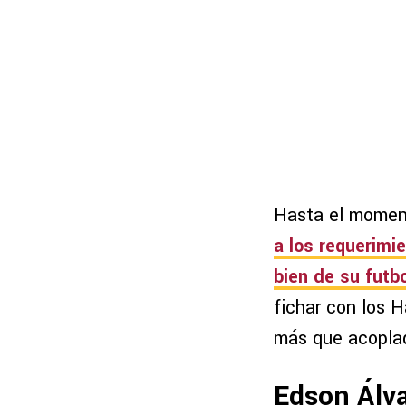
Hasta el mome
a los requerimi
bien de su fut
fichar con los H
más que acoplad
Edson Álva