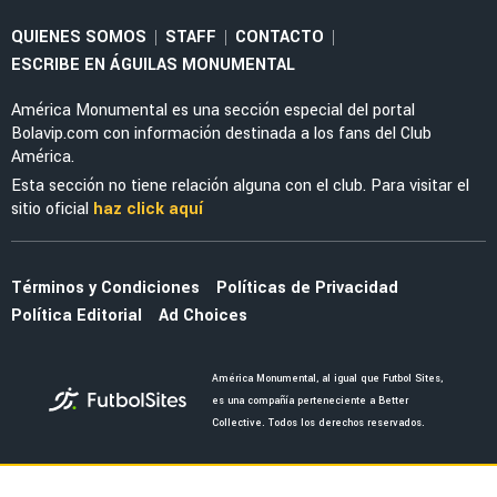
EXAMERICANISTAS
Dos examericanistas se reencuentra en
Sudamérica