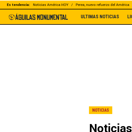
Es tendencia:
Noticias América HOY
Perea, nuevo refuerzo del América
ULTIMAS NOTICIAS
L
NOTICIAS
Noticia