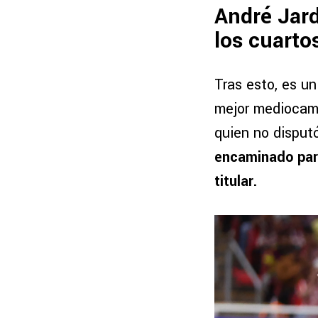
André Jar
los cuarto
Tras esto, es u
mejor mediocamp
quien no disputó
encaminado para
titular.