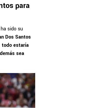
ntos para
 ha sido su
an Dos Santos
,
todo estaría
 además sea