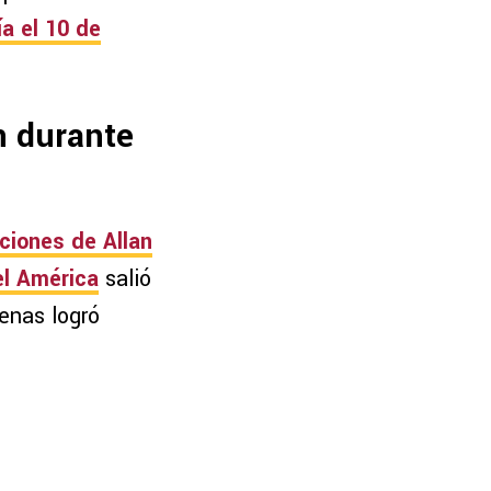
ía el 10 de
n durante
ciones de Allan
el América
salió
enas logró