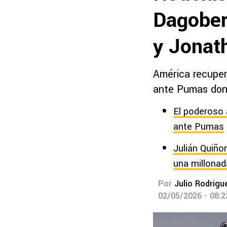
Dagober
y Jonat
América recuper
ante Pumas dond
El poderoso 
ante Pumas
Julián Quiño
una millonad
Por
Julio Rodrigu
02/05/2026 - 08: