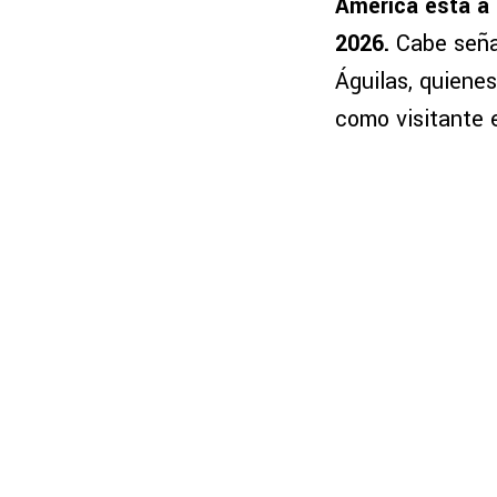
América está a 
2026.
Cabe seña
Águilas, quienes
como visitante e