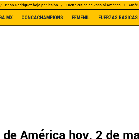
Brian Rodríguez baja por lesión
Fuerte crítica de Vaca al América
Améric
IGA MX
CONCACHAMPIONS
FEMENIL
FUERZAS BÁSICAS
s de América hoy, 2 de m