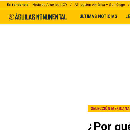
Es tendencia:
Noticias América HOY
Alineación América – San Diego
ULTIMAS NOTICIAS
L
SELECCIÓN MEXICANA
¿Por qué