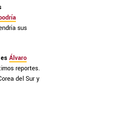
s
podría
endría sus
o es
Álvaro
timos reportes.
orea del Sur y