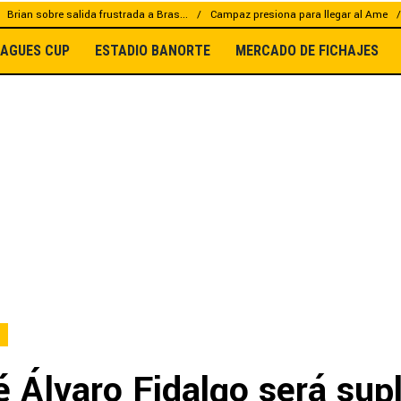
Brian sobre salida frustrada a Bras...
Campaz presiona para llegar al Ame
EAGUES CUP
ESTADIO BANORTE
MERCADO DE FICHAJES
 Álvaro Fidalgo será sup