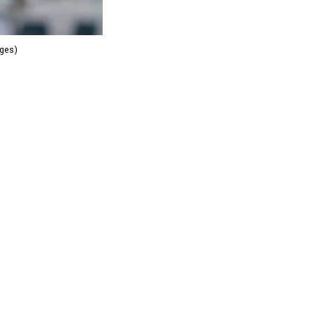
ages)