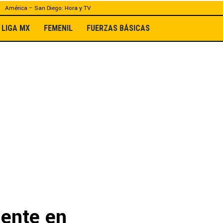
América – San Diego: Hora y TV
LIGA MX
FEMENIL
FUERZAS BÁSICAS
lente en