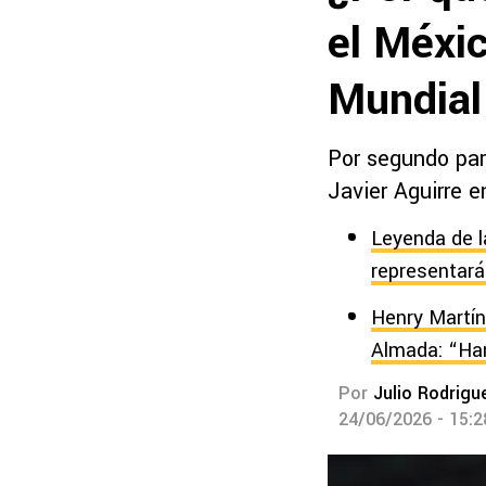
el Méxi
Mundial
Por segundo part
Javier Aguirre 
Leyenda de l
representará 
Henry Martín
Almada: “Ha
Por
Julio Rodrigu
24/06/2026 - 15: