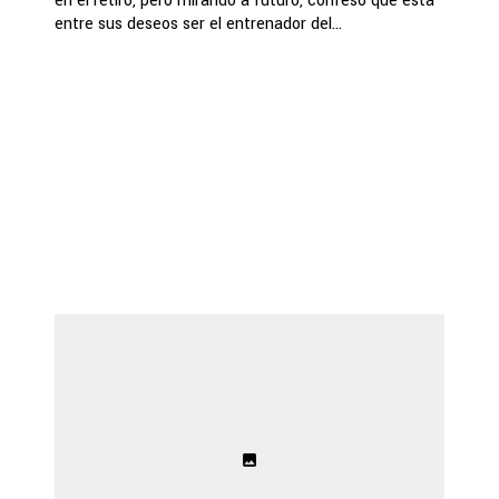
en el retiro, pero mirando a futuro, confesó que está
entre sus deseos ser el entrenador del...