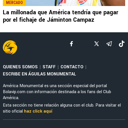
MERCADO
América buscará un cuarto refuerzo este
verano y ya se conoce en que posición