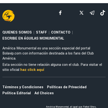
SELECCIÓN MEXICANA
Julián Quiñones habló de su polémica salida
ante Inglaterra