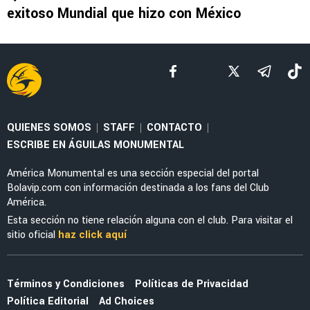
SELECCIÓN MEXICANA
Julián Quiñones habló de su polémica salida
ante Inglaterra