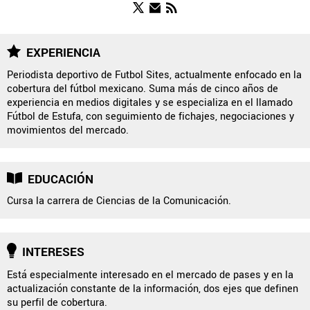
FUERZAS BÁSICAS
EXPERIENCIA
Periodista deportivo de Futbol Sites, actualmente enfocado en la
cobertura del fútbol mexicano. Suma más de cinco años de
QUIENES SOMOS
|
STAFF
|
CONTACTO
|
experiencia en medios digitales y se especializa en el llamado
Fútbol de Estufa, con seguimiento de fichajes, negociaciones y
ESCRIBE EN ÁGUILAS MONUMENTAL
movimientos del mercado.
América Monumental es una sección especial del portal
Bolavip.com con información destinada a los fans del Club
América.
EDUCACIÓN
Esta sección no tiene relación alguna con el club. Para visitar
Cursa la carrera de Ciencias de la Comunicación.
el sitio oficial
haz click aquí
INTERESES
Términos y Condiciones
Políticas de Privacidad
Política Editorial
Ad Choices
Está especialmente interesado en el mercado de pases y en la
actualización constante de la información, dos ejes que definen
su perfil de cobertura.