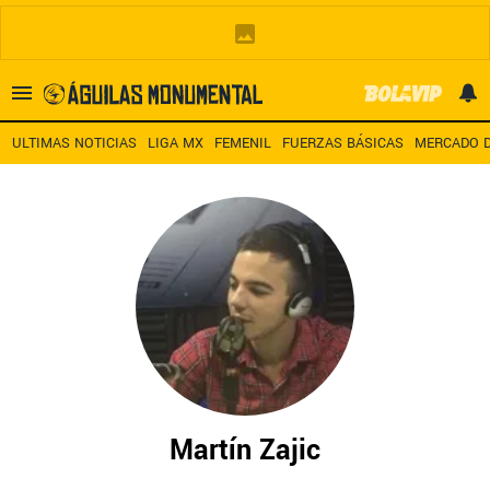
Es tendencia
:
Noticias América HOY
América – San Diego TV
A
ULTIMAS NOTICIAS
LIGA MX
FEMENIL
FUERZAS BÁSICAS
MERCADO D
ULTIMAS NOTICIAS
LEAGUES CUP
ESTADIO BANORTE
MERCADO DE FICHAJES
LIGA MX
Martín Zajic
FEMENIL