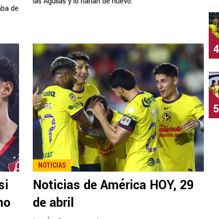
las Águilas y lo harían de nuevo.
mba de
4
5
NOTICIAS
si
Noticias de América HOY, 29
no
de abril