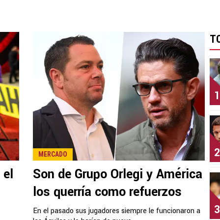
T
1
2
MERCADO
 el
Son de Grupo Orlegi y América
los querría como refuerzos
3
En el pasado sus jugadores siempre le funcionaron a