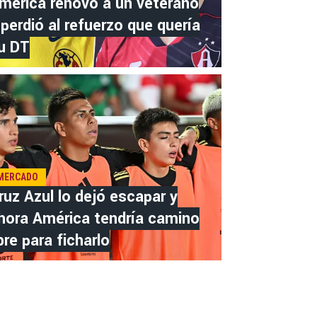
mérica renovó a un veterano
 perdió al refuerzo que quería
u DT
MERCADO
ruz Azul lo dejó escapar y
hora América tendría camino
ibre para ficharlo