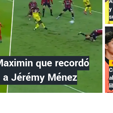
A
y
s
-Maximin que recordó
C
o a Jérémy Ménez
a
l