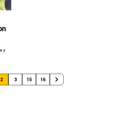
on
a y
2
3
15
16