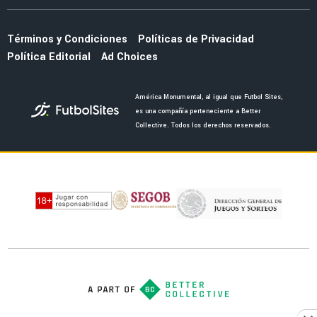
FUERZAS BÁSICAS
DT de América Sub-21 adelantó a la nueva
joya de las Águilas en categorías inferiores