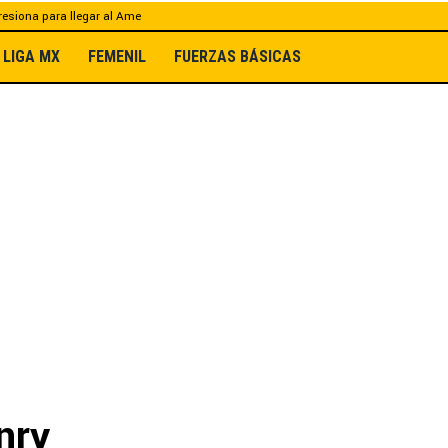
esiona para llegar al Ame
LIGA MX
FEMENIL
FUERZAS BÁSICAS
nry