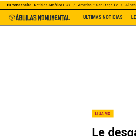
Es tendencia:
Noticias América HOY
América – San Diego TV
Alinea
ULTIMAS NOTICIAS
L
LIGA MX
Le desg