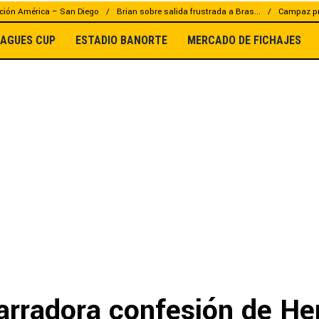
ción América – San Diego
Brian sobre salida frustrada a Bras...
Campaz pr
EAGUES CUP
ESTADIO BANORTE
MERCADO DE FICHAJES
arradora confesión de He