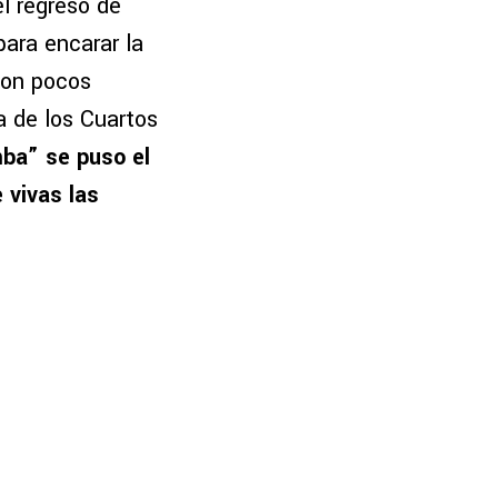
el regreso de
ara encarar la
 con pocos
a de los Cuartos
mba” se puso el
 vivas las