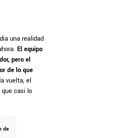
día una realidad
ahora.
El equipo
or, pero el
or de lo que
a vuelta, el
 que casi lo
o de