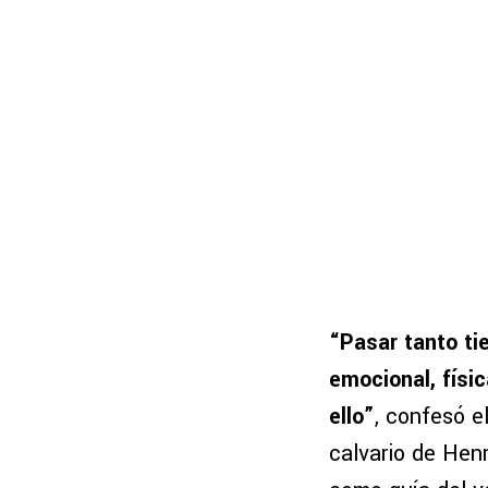
“Pasar tanto ti
emocional, físic
ello”
, confesó e
calvario de Henr