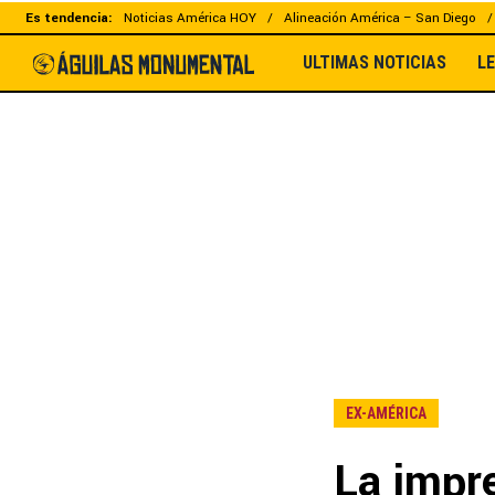
Es tendencia:
Noticias América HOY
Alineación América – San Diego
ULTIMAS NOTICIAS
L
EX-AMÉRICA
La impre