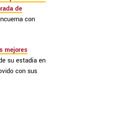
orada de
ancuerna con
os mejores
 de su estadía en
ovido con sus