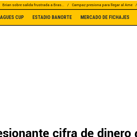
Brian sobre salida frustrada a Bras...
Campaz presiona para llegar al Ame
EAGUES CUP
ESTADIO BANORTE
MERCADO DE FICHAJES
sionante cifra de dinero