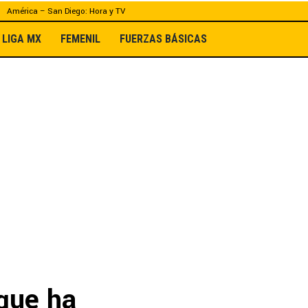
América – San Diego: Hora y TV
LIGA MX
FEMENIL
FUERZAS BÁSICAS
 que ha