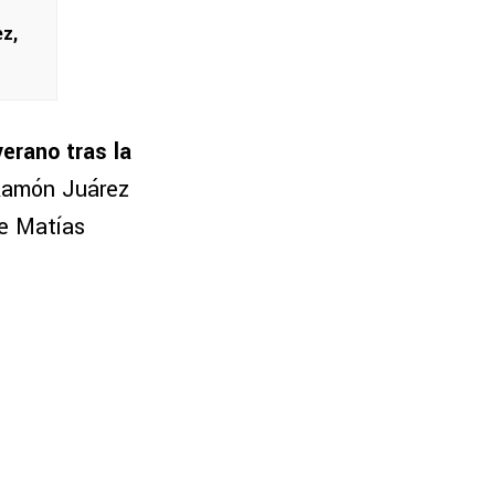
z,
erano tras la
 Ramón Juárez
de Matías