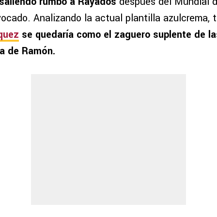
 saliendo rumbo a Rayados
después del Mundial d
ocado. Analizando la actual plantilla azulcrema, 
quez
se quedaría como el zaguero suplente de la
da de Ramón.