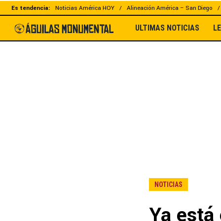
Es tendencia:
Noticias América HOY
Alineación América – San Diego
ULTIMAS NOTICIAS
L
NOTICIAS
Ya está 