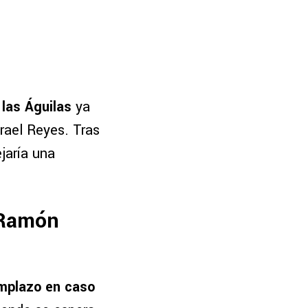
 las Águilas
ya
rael Reyes. Tras
ejaría una
 Ramón
emplazo en caso