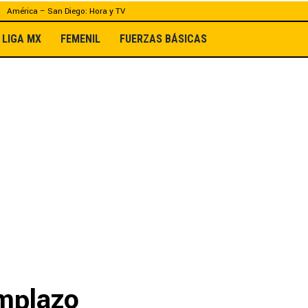
América – San Diego: Hora y TV
LIGA MX
FEMENIL
FUERZAS BÁSICAS
emplazo