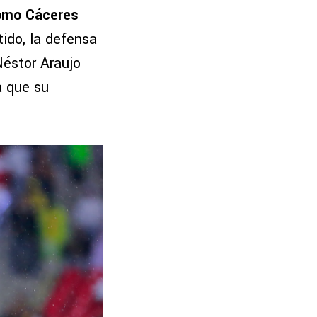
como Cáceres
ido, la defensa
éstor Araujo
a que su