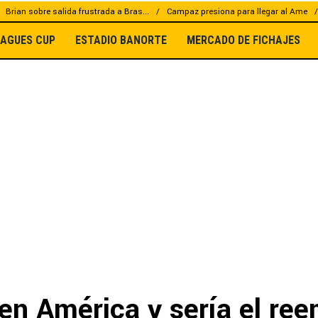
Brian sobre salida frustrada a Bras...
Campaz presiona para llegar al Ame
EAGUES CUP
ESTADIO BANORTE
MERCADO DE FICHAJES
en América y sería el re