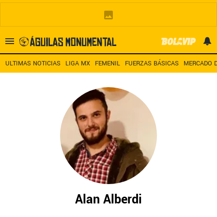
Es tendencia
:
Noticias América HOY
América – San Diego TV
A
ULTIMAS NOTICIAS
LIGA MX
FEMENIL
FUERZAS BÁSICAS
MERCADO D
ULTIMAS NOTICIAS
LEAGUES CUP
ESTADIO BANORTE
MERCADO DE FICHAJES
LIGA MX
Alan Alberdi
FEMENIL