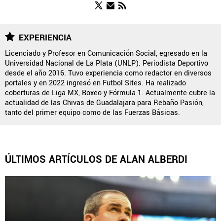
FUERZAS BÁSICAS
EXPERIENCIA
Licenciado y Profesor en Comunicación Social, egresado en la
Universidad Nacional de La Plata (UNLP). Periodista Deportivo
QUIENES SOMOS
|
STAFF
|
CONTACTO
|
desde el año 2016. Tuvo experiencia como redactor en diversos
portales y en 2022 ingresó en Futbol Sites. Ha realizado
ESCRIBE EN ÁGUILAS MONUMENTAL
coberturas de Liga MX, Boxeo y Fórmula 1. Actualmente cubre la
actualidad de las Chivas de Guadalajara para Rebaño Pasión,
América Monumental es una sección especial del portal
tanto del primer equipo como de las Fuerzas Básicas.
Bolavip.com con información destinada a los fans del Club
América.
Esta sección no tiene relación alguna con el club. Para visitar
el sitio oficial
haz click aquí
ÚLTIMOS ARTÍCULOS DE ALAN ALBERDI
Términos y Condiciones
Políticas de Privacidad
Política Editorial
Ad Choices