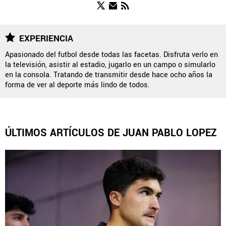
FUERZAS BÁSICAS
EXPERIENCIA
Apasionado del futbol desde todas las facetas. Disfruta verlo en
la televisión, asistir al estadio, jugarlo en un campo o simularlo
QUIENES SOMOS
|
STAFF
|
CONTACTO
|
en la consola. Tratando de transmitir desde hace ocho años la
forma de ver al deporte más lindo de todos.
ESCRIBE EN ÁGUILAS MONUMENTAL
América Monumental es una sección especial del portal
Bolavip.com con información destinada a los fans del Club
América.
ÚLTIMOS ARTÍCULOS DE JUAN PABLO LOPEZ
Esta sección no tiene relación alguna con el club. Para visitar
el sitio oficial
haz click aquí
Términos y Condiciones
Políticas de Privacidad
Política Editorial
Ad Choices