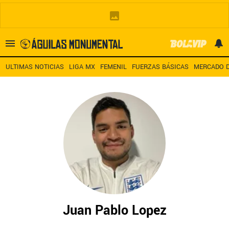
Es tendencia
:
Noticias América HOY
América – San Diego TV
A
ULTIMAS NOTICIAS
LIGA MX
FEMENIL
FUERZAS BÁSICAS
MERCADO D
ULTIMAS NOTICIAS
LEAGUES CUP
ESTADIO BANORTE
MERCADO DE FICHAJES
LIGA MX
Juan Pablo Lopez
FEMENIL