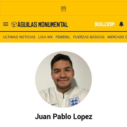
Es tendencia
:
Noticias América HOY
América – San Diego TV
A
ULTIMAS NOTICIAS
LIGA MX
FEMENIL
FUERZAS BÁSICAS
MERCADO D
ULTIMAS NOTICIAS
LEAGUES CUP
ESTADIO BANORTE
MERCADO DE FICHAJES
LIGA MX
Juan Pablo Lopez
FEMENIL