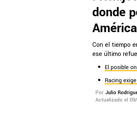
donde po
América
Con el tiempo e
ese último refue
El posible o
Racing exige
Por
Julio Rodrigu
Actualizado el 09