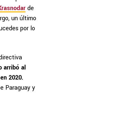
Krasnodar
de
rgo, un último
ucedes por lo
directiva
 arribó al
 en 2020.
de Paraguay y