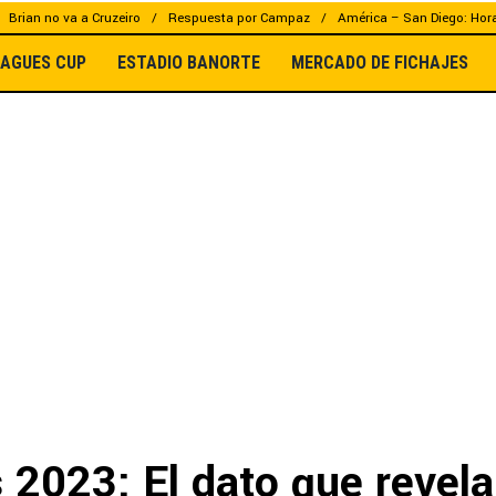
Brian no va a Cruzeiro
Respuesta por Campaz
América – San Diego: Hor
EAGUES CUP
ESTADIO BANORTE
MERCADO DE FICHAJES
 2023: El dato que revela