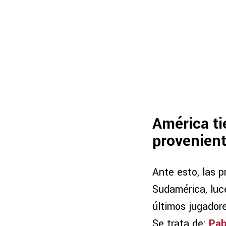
América ti
provenien
Ante esto, las p
Sudamérica, luc
últimos jugadore
Se trata de:
Pab