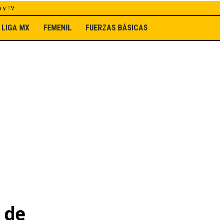
a y TV
LIGA MX
FEMENIL
FUERZAS BÁSICAS
 de