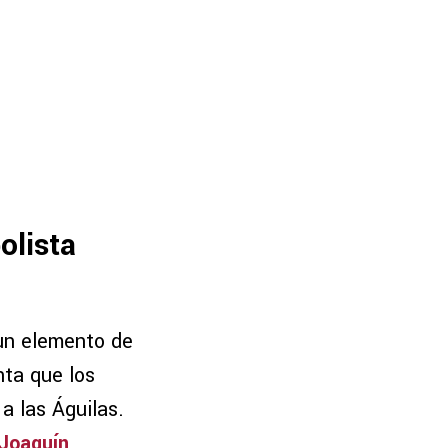
olista
 un elemento de
nta que los
a las Águilas.
Joaquín