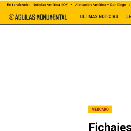
Es tendencia:
Noticias América HOY
Alineación América – San Diego
ULTIMAS NOTICIAS
L
MERCADO
Fichajes