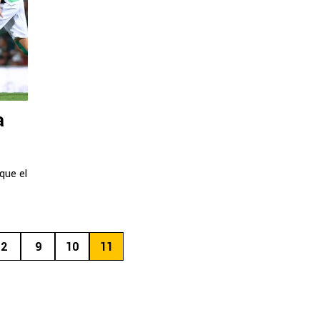
a
que el
2
9
10
11