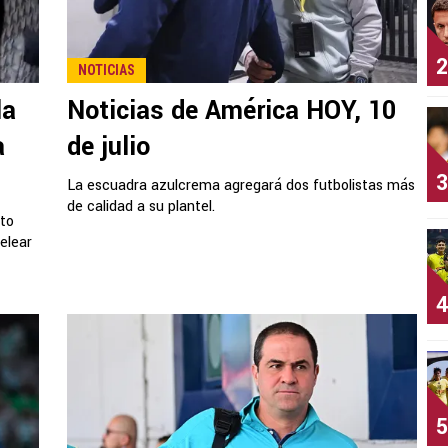
2
NOTICIAS
la
Noticias de América HOY, 10
a
de julio
3
La escuadra azulcrema agregará dos futbolistas más
de calidad a su plantel.
rto
elear
4
5