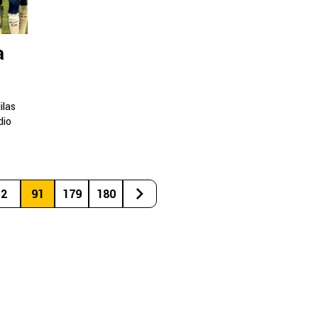
a
ilas
dio
2
91
179
180