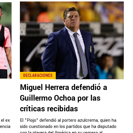
DECLARACIONES
Miguel Herrera defendió a
Guillermo Ochoa por las
críticas recibidas
 el ex
El "Piojo" defendió al portero azulcrema, quien ha
rencia
sido cuestionado en los partidos que ha disputado
con la playera del América en su regreso al...