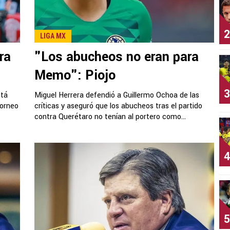
2
LIGA MX
ra
"Los abucheos no eran para
Memo": Piojo
3
stá
Miguel Herrera defendió a Guillermo Ochoa de las
Torneo
críticas y aseguró que los abucheos tras el partido
contra Querétaro no tenían al portero como...
4
5